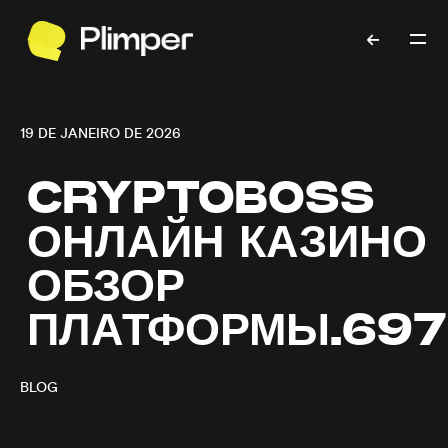
19 DE JANEIRO DE 2026
CRYPTOBOSS
ОНЛАЙН КАЗИНО
ОБЗОР
ПЛАТФОРМЫ.697
BLOG