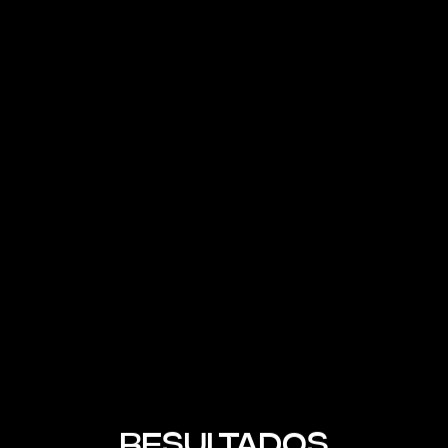
CRIATIVIDADE
HISTÓRIAS
ENVOLVIMENTO
Hinweis zum Spiel Chicken Road Spiel – Der Glücksrad
Casino Slot für Gamer und Fans von Casinospielen mit
RESULTADOS
Themen wie Hühnerfürsten, Ländern und Gewinnen in