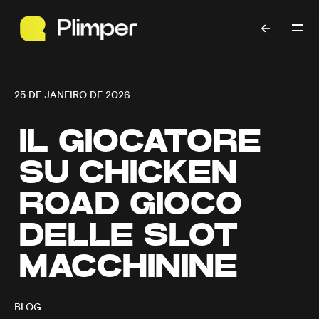
25 DE JANEIRO DE 2026
IL GIOCATORE
SU CHICKEN
ROAD GIOCO
DELLE SLOT
MACCHININE
BLOG