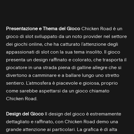
Presentazione e Thema del Gioco
Chicken Road è un
gioco di slot sviluppato da un noto provider nel settore
dei giochi online, che ha catturato l’attenzione degli
appassionati di slot con la sua tema insolito. Il gioco
presenta un design raffinato e colorato, che trasporta il
giocatore in una strada piena di galline allegre che si
divertono a camminare e a ballare lungo uno stretto
sentiero. L’atmosfera è piacevole e gioiosa, proprio
come sarebbe aspettarsi da un gioco chiamato
Chicken Road.
Design del Gioco
Il design del gioco è estremamente
dettagliato e raffinato, con
Chicken Road demo
una
grande attenzione ai particolari. La grafica è di alta