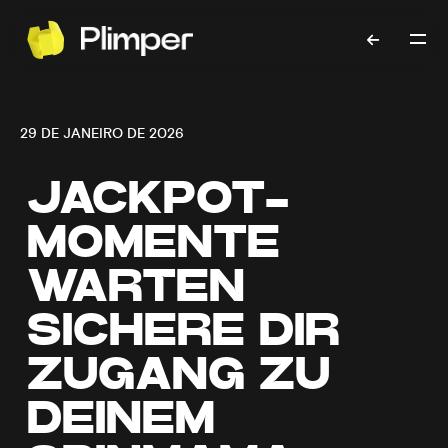
29 DE JANEIRO DE 2026
JACKPOT-
MOMENTE
WARTEN
SICHERE DIR
ZUGANG ZU
DEINEM