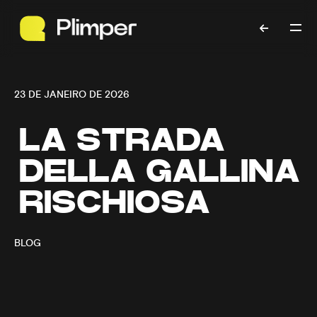
23 DE JANEIRO DE 2026
LA STRADA
DELLA GALLINA
RISCHIOSA
BLOG