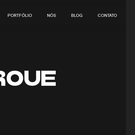
PORTFÓLIO
NÓS
BLOG
CONTATO
ROUE