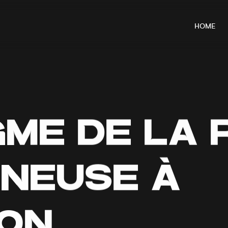
HOME
GME DE LA 
NEUSE À
ION