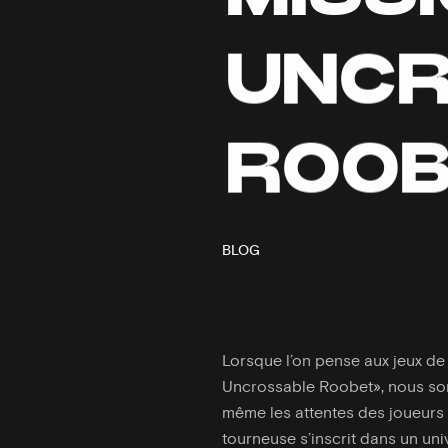
UNCR
ROO
BLOG
Lorsque l’on pense aux jeux de 
Uncrossable Roobet», nous som
même les attentes des joueurs
tourneuse s’inscrit dans un uni