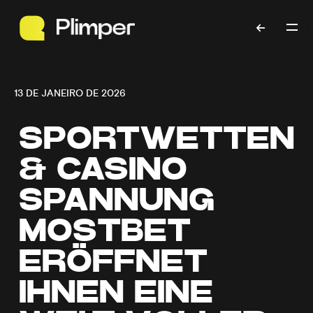
13 DE JANEIRO DE 2026
SPORTWETTEN
& CASINO
SPANNUNG
MOSTBET
ERÖFFNET
IHNEN EINE