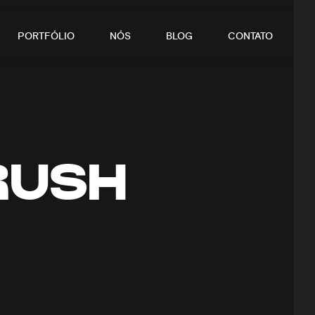
PORTFÓLIO
NÓS
BLOG
CONTATO
RUSH