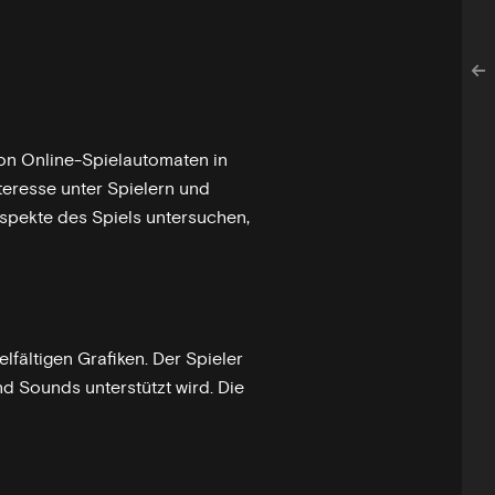
von Online-Spielautomaten in
teresse unter Spielern und
Aspekte des Spiels untersuchen,
fältigen Grafiken. Der Spieler
nd Sounds unterstützt wird. Die