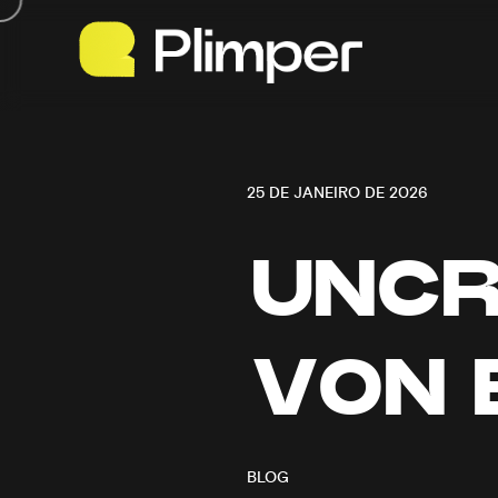
25 DE JANEIRO DE 2026
UNCR
VON 
BLOG