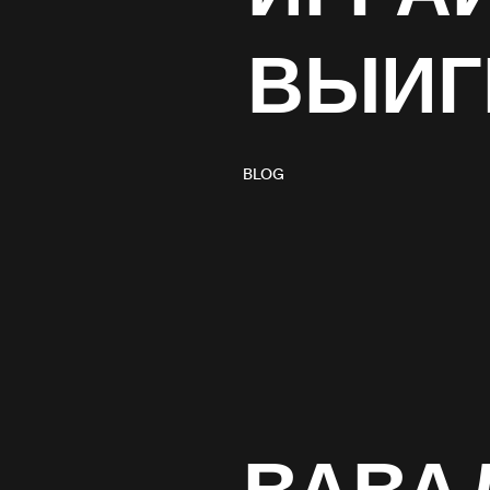
ВЫИГ
BLOG