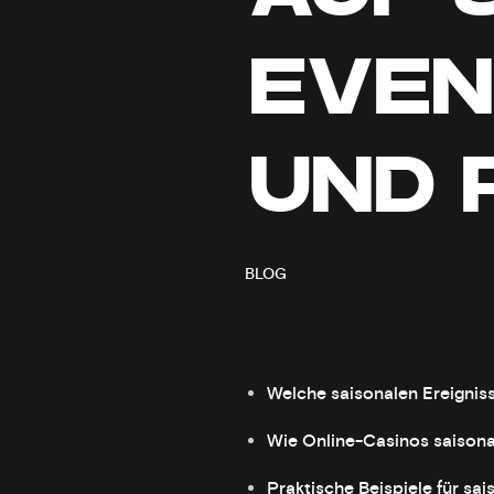
EVEN
UND 
BLOG
Welche saisonalen Ereignis
Wie Online-Casinos saisona
Praktische Beispiele für sa