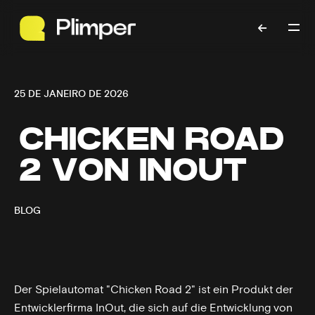
25 DE JANEIRO DE 2026
CHICKEN ROAD
2 VON INOUT
BLOG
Der Spielautomat "Chicken Road 2" ist ein Produkt der
Entwicklerfirma InOut, die sich auf die Entwicklung von