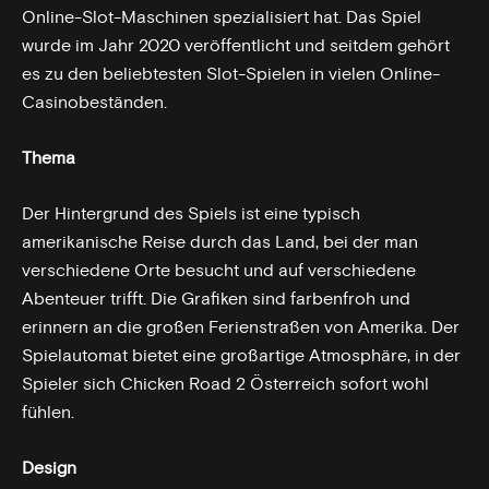
Online-Slot-Maschinen spezialisiert hat. Das Spiel
wurde im Jahr 2020 veröffentlicht und seitdem gehört
es zu den beliebtesten Slot-Spielen in vielen Online-
Casinobeständen.
Thema
Der Hintergrund des Spiels ist eine typisch
amerikanische Reise durch das Land, bei der man
verschiedene Orte besucht und auf verschiedene
Abenteuer trifft. Die Grafiken sind farbenfroh und
erinnern an die großen Ferienstraßen von Amerika. Der
Spielautomat bietet eine großartige Atmosphäre, in der
Spieler sich
Chicken Road 2 Österreich
sofort wohl
fühlen.
Design