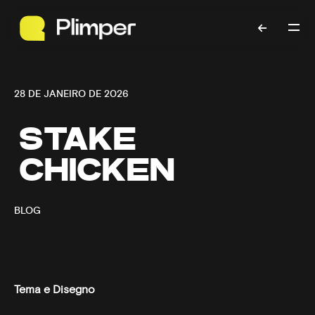
28 DE JANEIRO DE 2026
STAKE
CHICKEN
BLOG
Tema e Disegno