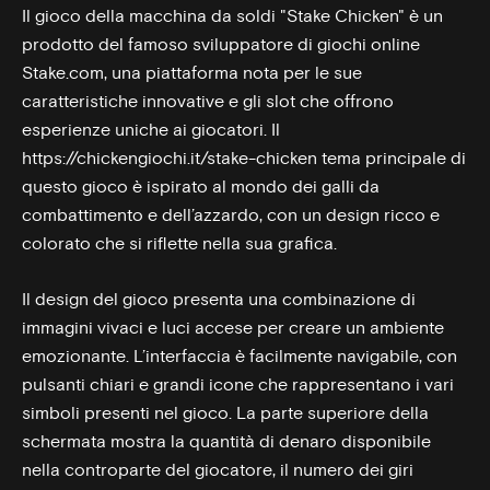
Il gioco della macchina da soldi "Stake Chicken" è un
prodotto del famoso sviluppatore di giochi online
Stake.com, una piattaforma nota per le sue
caratteristiche innovative e gli slot che offrono
esperienze uniche ai giocatori. Il
https://chickengiochi.it/stake-chicken
tema principale di
questo gioco è ispirato al mondo dei galli da
combattimento e dell’azzardo, con un design ricco e
colorato che si riflette nella sua grafica.
Il design del gioco presenta una combinazione di
immagini vivaci e luci accese per creare un ambiente
emozionante. L’interfaccia è facilmente navigabile, con
pulsanti chiari e grandi icone che rappresentano i vari
simboli presenti nel gioco. La parte superiore della
schermata mostra la quantità di denaro disponibile
nella controparte del giocatore, il numero dei giri